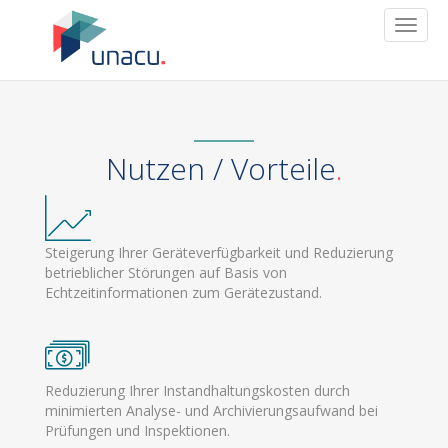
T
o
g
g
l
e
n
Nutzen / Vorteile
a
v
i
g
a
Steigerung Ihrer Geräteverfügbarkeit und Reduzierung
t
betrieblicher Störungen auf Basis von
i
Echtzeitinformationen zum Gerätezustand.
o
n
Reduzierung Ihrer Instandhaltungskosten durch
minimierten Analyse- und Archivierungsaufwand bei
Prüfungen und Inspektionen.