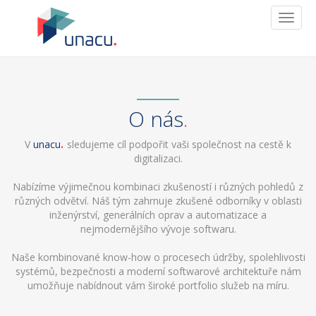
T
o
g
g
l
e
n
O nás
a
v
V
unacu
sledujeme cíl podpořit vaši společnost na cestě k
i
digitalizaci.
g
a
Nabízíme výjimečnou kombinaci zkušeností i různých pohledů z
t
různých odvětví. Náš tým zahrnuje zkušené odborníky v oblasti
i
inženýrství, generálních oprav a automatizace a
o
nejmodernějšího vývoje softwaru.
n
Naše kombinované know-how o procesech údržby, spolehlivosti
systémů, bezpečnosti a moderní softwarové architektuře nám
umožňuje nabídnout vám široké portfolio služeb na míru.